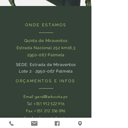
ONDE ESTAMOS
Quinta de Miraventos
Estrada Nacional 252 km16,3
2950-067
Palmela
SEDE: Estrada de Miraventos
Lote 2 ·
2950-067
Palmela
ORÇAMENTOS E INFOS
Email
geral@arbovita.pt
Tel +351 912 522 916
Fax
+351 212 336 096
facebook.com/arbovita