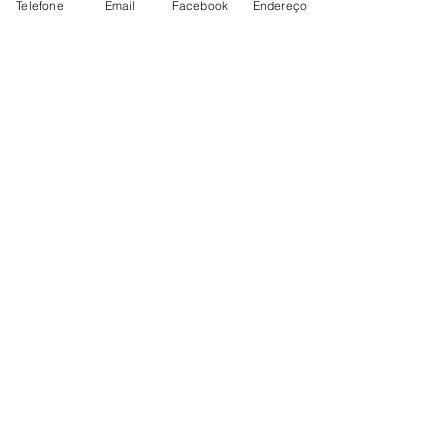
Telefone
Email
Facebook
Endereço
ABERTO TODOS OS DIAS
Aberto todos os dias
terça a sábado:
9h00-19h0
0
domingo e segunda:
9h00-18h0
0
ESTACIONAMENTO GRATUITO
ESPAÇO ACESSÍVEL
PAGAMENTO COM CARTÃO